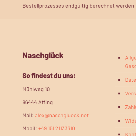
Bestellprozesses endgültig berechnet werden k
Naschglück
Allg
Ges
So findest du uns:
Dat
Mühlweg 10
Vers
86444 Affing
Zah
Mail:
alex@naschglueck.net
Wide
Mobil:
+49 151 21133310
Kont