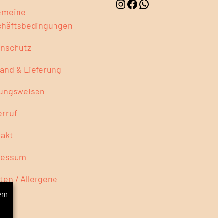
emeine
chäftsbedingungen
enschutz
and & Lieferung
lungsweisen
rruf
akt
ressum
ten / Allergene
ern