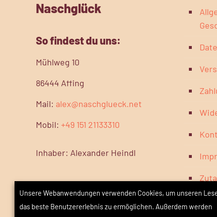
Naschglück
Allg
Ges
So findest du uns:
Dat
Mühlweg 10
Vers
86444 Affing
Zah
Mail:
alex@naschglueck.net
Wide
Mobil:
+49 151 21133310
Kont
Inhaber: Alexander Heindl
Imp
Zuta
Unsere Webanwendungen verwenden Cookies, um unseren Les
das beste Benutzererlebnis zu ermöglichen. Außerdem werden