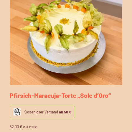
Pfirsich-Maracuja-Torte „Sole d’Oro“
Kostenloser Versand
ab 50 €
52,00
€
inkl. MwSt.