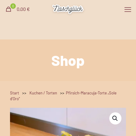
0
0,00 €
Shop
Start
>>
Kuchen / Torten
>>
Pfirsich-Maracuja-Torte „Sole
d’Oro“